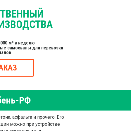
СТВЕННЫЙ
ИЗВОДСТВА
000 м³ в неделю
ные самосвалы для перевозки
иалов
АКАЗ
бень-РФ
она, асфальта и прочего. Его
акции можно при устройстве