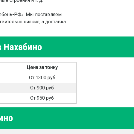
е строения и т. д.
ебень-РФ». Мы поставляем
вительно низкие, а доставка
в Нахабино
Цена за тонну
От 1300 руб
От 900 руб
От 950 руб
ино