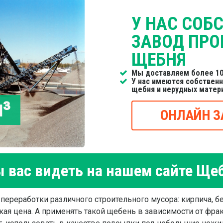
У НАС СОБ
ЗАВОД ПРО
ЩЕБНЯ
Мы доставляем более 10
У нас имеются собствен
щебня и нерудных матер
м³
ОНЛАЙН З
 вас видеть на нашем сайте Ще
ереработки различного строительного мусора: кирпича, бет
кая цена. А применять такой щебень в зависимости от фр