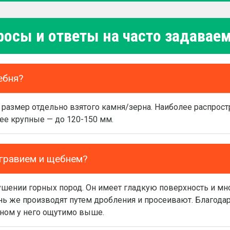
росы и ответы на часто задава
ебня?
размер отдельно взятого камня/зерна. Наиболее распрост
лее крупные — до 120-150 мм.
 гравием и щебнем?
шении горных пород. Он имеет гладкую поверхность и мно
нь же производят путем дробления и просеивают. Благода
оном у него ощутимо выше.