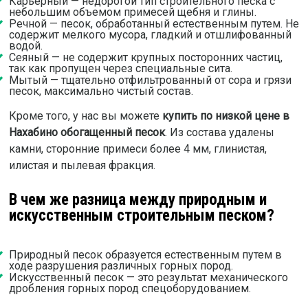
Карьерный — недорогой тип строительного песка с
небольшим объемом примесей щебня и глины.
Речной — песок, обработанный естественным путем. Не
содержит мелкого мусора, гладкий и отшлифованный
водой.
Сеяный — не содержит крупных посторонних частиц,
так как пропущен через специальные сита.
Мытый — тщательно отфильтрованный от сора и грязи
песок, максимально чистый состав.
Кроме того, у нас вы можете
купить по низкой цене в
Нахабино обогащенный песок
. Из состава удалены
камни, сторонние примеси более 4 мм, глинистая,
илистая и пылевая фракция.
В чем же разница между природным и
искусственным строительным песком?
Природный песок образуется естественным путем в
ходе разрушения различных горных пород.
Искусственный песок — это результат механического
дробления горных пород спецоборудованием.