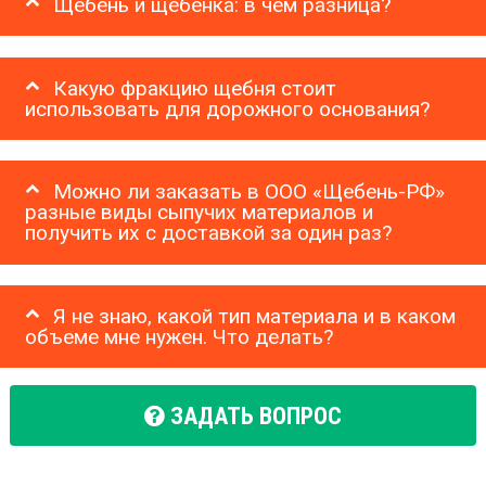
Щебень и щебенка: в чем разница?
Какую фракцию щебня стоит
использовать для дорожного основания?
Можно ли заказать в ООО «Щебень-РФ»
разные виды сыпучих материалов и
получить их с доставкой за один раз?
Я не знаю, какой тип материала и в каком
объеме мне нужен. Что делать?
ЗАДАТЬ ВОПРОС